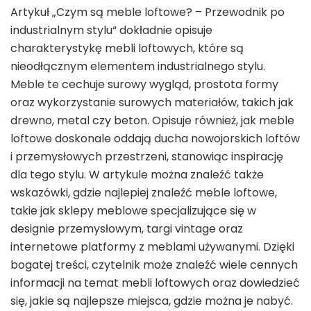
Artykuł „Czym są meble loftowe? – Przewodnik po
industrialnym stylu“ dokładnie opisuje
charakterystykę mebli loftowych, które są
nieodłącznym elementem industrialnego stylu.
Meble te cechuje surowy wygląd, prostota formy
oraz wykorzystanie surowych materiałów, takich jak
drewno, metal czy beton. Opisuje również, jak meble
loftowe doskonale oddają ducha nowojorskich loftów
i przemysłowych przestrzeni, stanowiąc inspirację
dla tego stylu. W artykule można znaleźć także
wskazówki, gdzie najlepiej znaleźć meble loftowe,
takie jak sklepy meblowe specjalizujące się w
designie przemysłowym, targi vintage oraz
internetowe platformy z meblami używanymi. Dzięki
bogatej treści, czytelnik może znaleźć wiele cennych
informacji na temat mebli loftowych oraz dowiedzieć
się, jakie są najlepsze miejsca, gdzie można je nabyć.