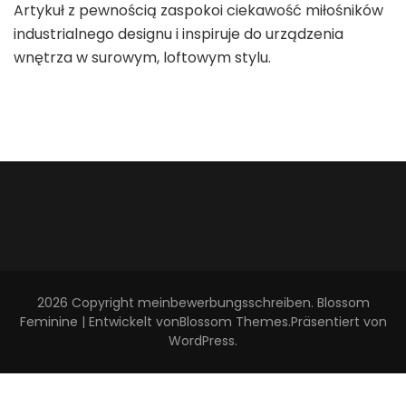
Artykuł z pewnością zaspokoi ciekawość miłośników
industrialnego designu i inspiruje do urządzenia
wnętrza w surowym, loftowym stylu.
2026 Copyright
meinbewerbungsschreiben
.
Blossom
Feminine | Entwickelt von
Blossom Themes
.Präsentiert von
WordPress
.