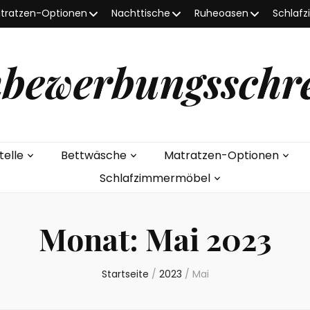
tratzen-Optionen
Nachttische
Ruheoasen
Schlaf
bewerbungsschr
telle
Bettwäsche
Matratzen-Optionen
Schlafzimmermöbel
Monat:
Mai 2023
Startseite
/
2023
/
Mai