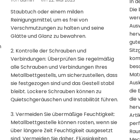
von
admin
ein
22. Mai 2023
In d
Die 
Staubtuch oder einem milden
werd
Reinigungsmittel, um es frei von
Ausw
Verschmutzungen zu halten und seine
herv
Glätte und Glanz zu bewahren.
gute
n
Sitz
2. Kontrolle der Schrauben und
komf
Verbindungen: Überprüfen Sie regelmäßig
bes
alle Schrauben und Verbindungen Ihres
Matr
Metallbettgestells, um sicherzustellen, dass
Aus
sie festgezogen sind und das Gestell stabil
die
bleibt. Lockere Schrauben können zu
die 
Quietschgeräuschen und Instabilität führen.
herv
3. Vermeiden Sie übermäßige Feuchtigkeit:
Arti
Metallbettgestelle können rosten, wenn sie
perf
über längere Zeit Feuchtigkeit ausgesetzt
Rau
sind. Vermeiden Sie daher, Flüssigkeiten
Mech