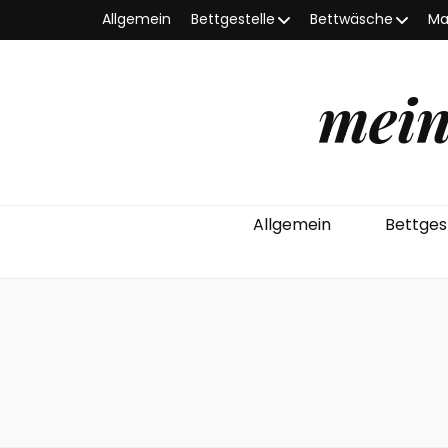
Allgemein
Bettgestelle
Bettwäsche
Ma
mein
Allgemein
Bettges