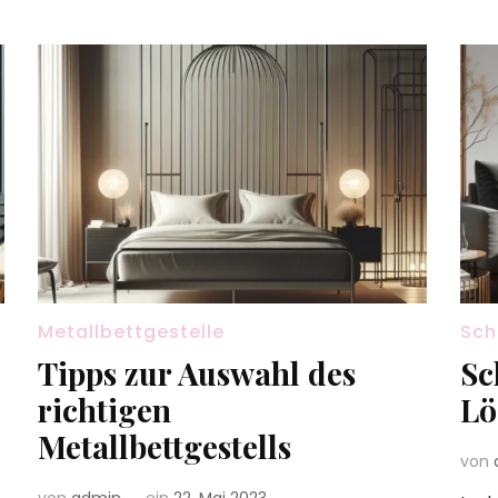
Metallbettgestelle
Sch
Tipps zur Auswahl des
Sc
richtigen
Lö
Metallbettgestells
von