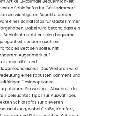
em Artikel „Maximale Bequemlichkeit:
besten Schlafsofas für Gästezimmer“
en die wichtigsten Aspekte bei der
ahl eines Schlafsofas für Gästezimmer
orgehoben. Dabei wird betont, dass ein
s Schlafsofa nicht nur eine bequeme
gelegenheit, sondern auch ein
ortables Bett sein sollte, mit
onderem Augenmerk auf
atzenqualität und
klappmechanismus. Des Weiteren wird
 Bedeutung eines robusten Rahmens und
vielfältigen Designoptionen
orgehoben. Ein weiterer Abschnitt des
kels beleuchtet Tipps zur Auswahl des
ekten Schlafsofas zur cleveren
mausnutzung, wobei Größe, Komfort,
anismus und Stil als wichtige Kriterien