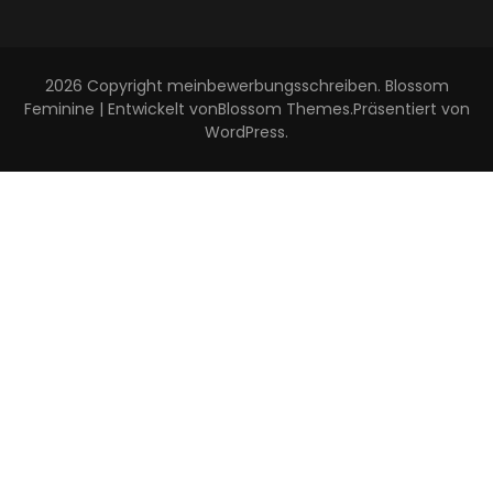
2026 Copyright
meinbewerbungsschreiben
.
Blossom
Feminine | Entwickelt von
Blossom Themes
.Präsentiert von
WordPress
.