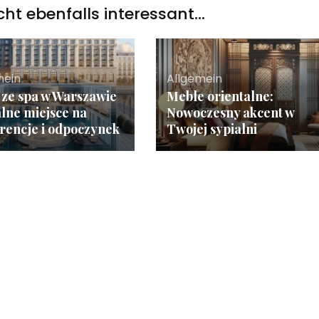
icht ebenfalls interessant...
mein
Allgemein
 ze spa w Warszawie
Meble orientalne:
alne miejsce na
Nowoczesny akcent w
rencje i odpoczynek
Twojej sypialni