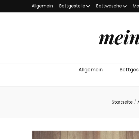
Allgemein
Bettgestelle
Bettwäsche
Ma
mein
Allgemein
Bettges
Startseite
/