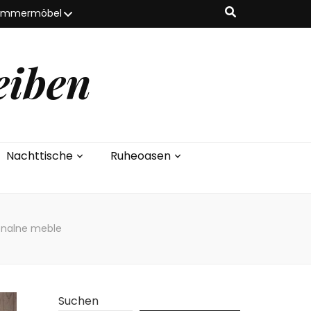
zimmermöbel
eiben
Nachttische
Ruheoasen
onalne meble
Suchen