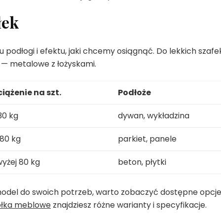
łek
 podłogi i efektu, jaki chcemy osiągnąć. Do lekkich szafe
h — metalowe z łożyskami.
iążenie na szt.
Podłoże
30 kg
dywan, wykładzina
80 kg
parkiet, panele
yżej 80 kg
beton, płytki
 model do swoich potrzeb, warto zobaczyć dostępne opcje
ółka meblowe
znajdziesz różne warianty i specyfikacje.