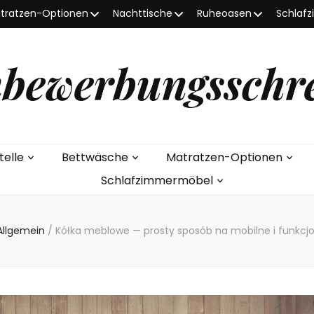
tratzen-Optionen
Nachttische
Ruheoasen
Schlaf
bewerbungsschr
telle
Bettwäsche
Matratzen-Optionen
Schlafzimmermöbel
Allgemein
/
Kółka meblowe — prosty sposób na mobilne i funkcj