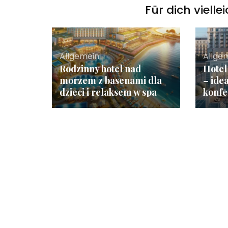
Für dich vielle
Allgemein
Allge
Rodzinny hotel nad
Hotel
morzem z basenami dla
– ide
dzieci i relaksem w spa
konfe