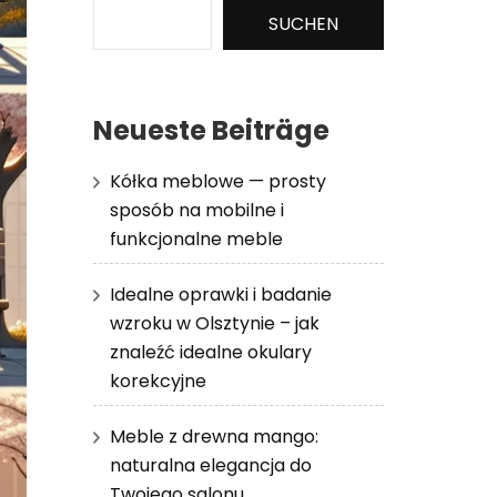
SUCHEN
Neueste Beiträge
Kółka meblowe — prosty
sposób na mobilne i
funkcjonalne meble
Idealne oprawki i badanie
wzroku w Olsztynie – jak
znaleźć idealne okulary
korekcyjne
Meble z drewna mango:
naturalna elegancja do
Twojego salonu