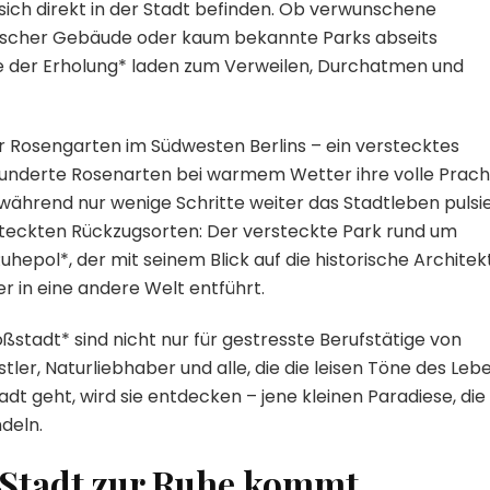
 sich direkt in der Stadt befinden. Ob verwunschene
rischer Gebäude oder kaum bekannte Parks abseits
te der Erholung* laden zum Verweilen, Durchatmen und
der Rosengarten im Südwesten Berlins – ein verstecktes
underte Rosenarten bei warmem Wetter ihre volle Prach
n, während nur wenige Schritte weiter das Stadtleben pulsie
teckten Rückzugsorten: Der versteckte Park rund um
uhepol*, der mit seinem Blick auf die historische Architek
 in eine andere Welt entführt.
stadt* sind nicht nur für gestresste Berufstätige von
er, Naturliebhaber und alle, die die leisen Töne des Leb
dt geht, wird sie entdecken – jene kleinen Paradiese, die
deln.
 Stadt zur Ruhe kommt