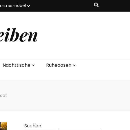
zimmermöbel
eiben
Nachttische
Ruheoasen
tadt
Suchen