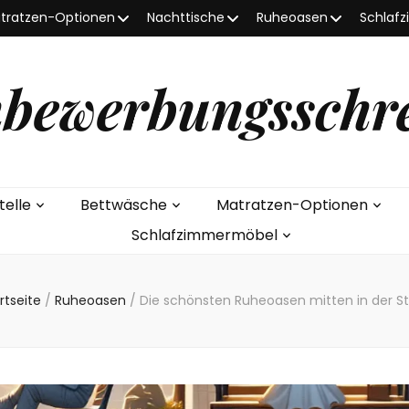
tratzen-Optionen
Nachttische
Ruheoasen
Schlaf
bewerbungsschr
telle
Bettwäsche
Matratzen-Optionen
Schlafzimmermöbel
rtseite
/
Ruheoasen
/
Die schönsten Ruheoasen mitten in der S