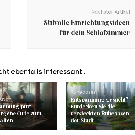
Nächster Artikel
Stilvolle Einrichtungsideen
für dein Schlafzimmer
icht ebenfalls interessant...
Ruheoasen
asen
Entspannung gesucht?
annung pur:
Entdecken Sie die
orgene Orte zum
versteckten Ruheoasen
alten
der Stadt