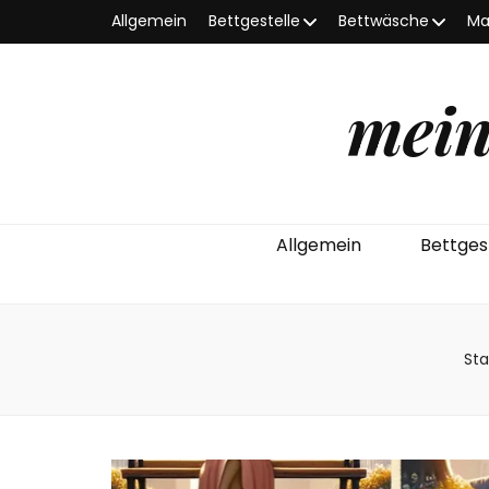
Allgemein
Bettgestelle
Bettwäsche
Ma
mein
Allgemein
Bettges
Sta