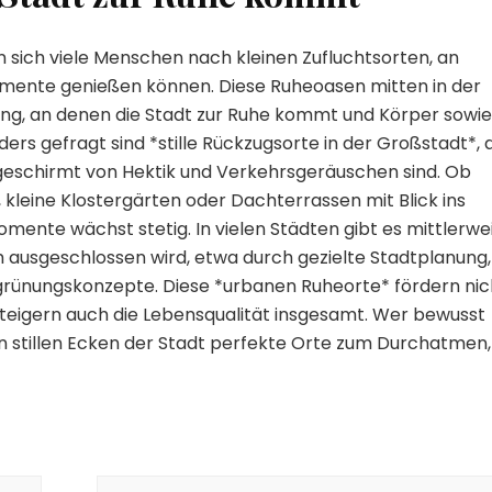
 sich viele Menschen nach kleinen Zufluchtsorten, an
Momente genießen können. Diese Ruheoasen mitten in der
ung, an denen die Stadt zur Ruhe kommt und Körper sowie
rs gefragt sind *stille Rückzugsorte in der Großstadt*, 
bgeschirmt von Hektik und Verkehrsgeräuschen sind. Ob
kleine Klostergärten oder Dachterrassen mit Blick ins
omente wächst stetig. In vielen Städten gibt es mittlerwe
rm ausgeschlossen wird, etwa durch gezielte Stadtplanung,
rünungskonzepte. Diese *urbanen Ruheorte* fördern nic
steigern auch die Lebensqualität insgesamt. Wer bewusst
sen stillen Ecken der Stadt perfekte Orte zum Durchatmen,