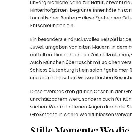
unvergleichliche Nähe zur Natur, obwohl sie
Hinterhofgärten, begrünte Innenhöfe histo
touristischer Routen – diese *geheimen Or
Entschleunigen ein.
Ein besonders eindrucksvolles Beispiel ist 
Juwel, umgeben von alten Mauern, in dem h
entfalten. Hier scheint die Zeit stillzustehe
Auch München überrascht mit solchen vers
Schloss Blutenburg ist ein solch *geheimer R
und die malerischen Wasserflächen Besucher
Diese *versteckten grünen Oasen in der Groß
unschätzbarem Wert, sondern auch für Künstl
suchen. Wer mit offenen Augen durch die Sta
Großstädte in wahre Wohlfühloasen verwan
Stille Momente: Wo die